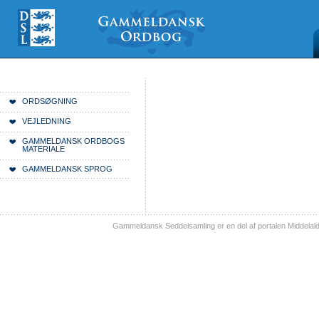
Videre
Mine
Sections
til
værktøjer
indhold
|
Videre
til
menunavigation
Du er her:
Forside
ORDSØGNING
VEJLEDNING
GAMMELDANSK ORDBOGS
MATERIALE
GAMMELDANSK SPROG
Gammeldansk Seddelsamling er en del af portalen Middelal