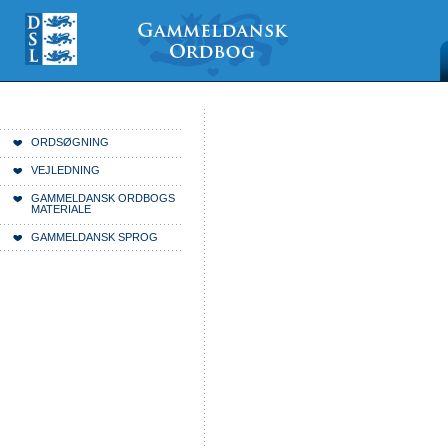
Videre
Mine
Sections
til
værktøjer
indhold
|
Videre
til
menunavigation
Du er her:
Forside
ORDSØGNING
VEJLEDNING
GAMMELDANSK ORDBOGS
MATERIALE
GAMMELDANSK SPROG