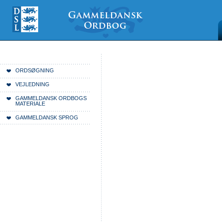
Videre
Mine
Sections
til
værktøjer
indhold
|
Videre
til
menunavigation
Du er her:
Forside
ORDSØGNING
VEJLEDNING
GAMMELDANSK ORDBOGS
MATERIALE
GAMMELDANSK SPROG