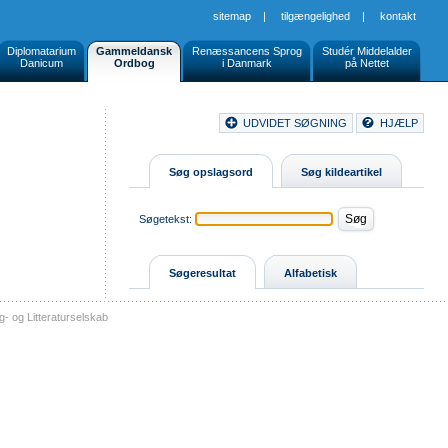
sitemap
|
tilgængelighed
|
kontakt
Diplomatarium
Gammeldansk
Renæssancens Sprog
Studér Middelalder
Danicum
Ordbog
i Danmark
på Nettet
Document
UDVIDET SØGNING
HJÆLP
Buttons
Søg opslagsord
Søg kildeartikel
Søgetekst:
Søgeresultat
Alfabetisk
- og Litteraturselskab
sitemap
tilgængelighed
kontakt