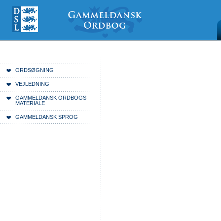
Videre
Mine
Sections
til
værktøjer
indhold
|
Videre
til
menunavigation
Du er her:
Forside
ORDSØGNING
VEJLEDNING
GAMMELDANSK ORDBOGS
MATERIALE
GAMMELDANSK SPROG