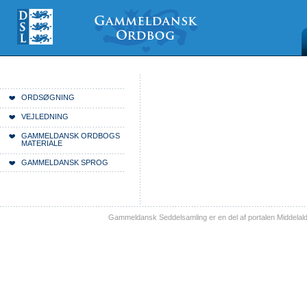
Videre
Mine
Sections
til
værktøjer
indhold
|
Videre
til
menunavigation
Du er her:
Forside
ORDSØGNING
VEJLEDNING
GAMMELDANSK ORDBOGS
MATERIALE
GAMMELDANSK SPROG
Gammeldansk Seddelsamling er en del af portalen Middelal