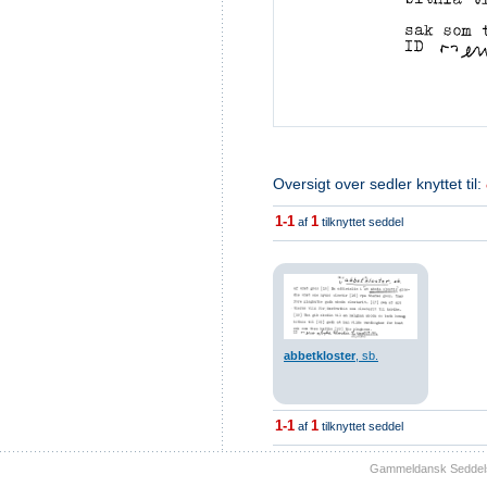
Oversigt over sedler knyttet til:
1-1
1
af
tilknyttet seddel
abbetkloster
, sb.
1-1
1
af
tilknyttet seddel
Gammeldansk Seddelsam