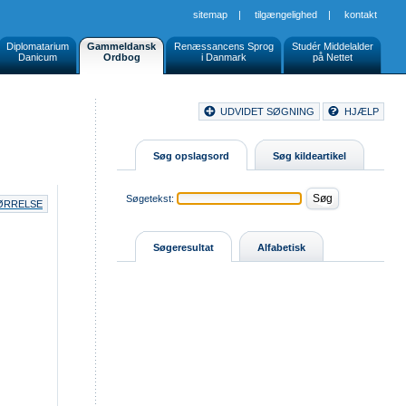
sitemap
|
tilgængelighed
|
kontakt
Diplomatarium
Gammeldansk
Renæssancens Sprog
Studér Middelalder
Danicum
Ordbog
i Danmark
på Nettet
Document
UDVIDET SØGNING
HJÆLP
Buttons
Søg opslagsord
Søg kildeartikel
Søgetekst:
TØRRELSE
Søgeresultat
Alfabetisk