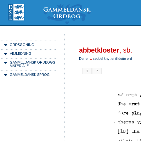
Videre
Mine
Sections
til
værktøjer
indhold
|
Videre
til
menunavigation
Du er her:
Forside
ORDSØGNING
abbetkloster
, sb.
VEJLEDNING
1
Der er
seddel knyttet til dette ord
GAMMELDANSK ORDBOGS
MATERIALE
GAMMELDANSK SPROG