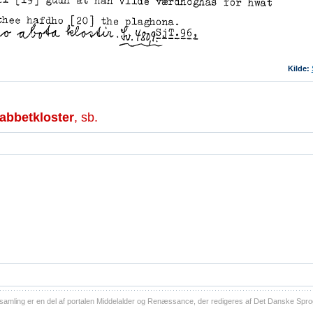
Kilde:
abbetkloster
, sb.
ling er en del af portalen Middelalder og Renæssance, der redigeres af Det Danske Sprog