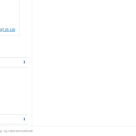
SjT.25-130
1
1
- og Litteraturselskab