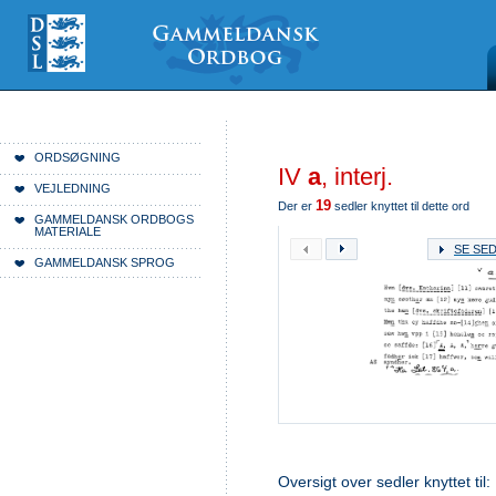
Videre
Mine
Sections
til
værktøjer
indhold
|
Videre
til
menunavigation
Du er her:
Forside
ORDSØGNING
IV
a
, interj.
VEJLEDNING
19
Der er
sedler knyttet til dette ord
GAMMELDANSK ORDBOGS
MATERIALE
SE SE
GAMMELDANSK SPROG
Oversigt over sedler knyttet til: