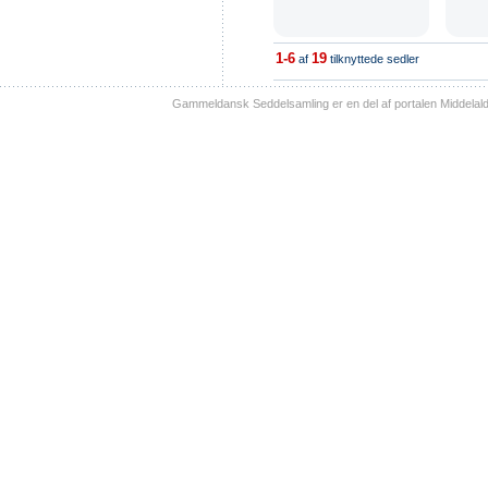
1-6
19
af
tilknyttede sedler
Gammeldansk Seddelsamling er en del af portalen Middelal