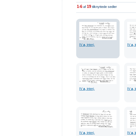
1-6
19
af
tilknyttede sedler
IV
a
, interj.
IV
a
, 
IV
a
, interj.
IV
a
, 
IV
a
, interj.
IV
a
, 