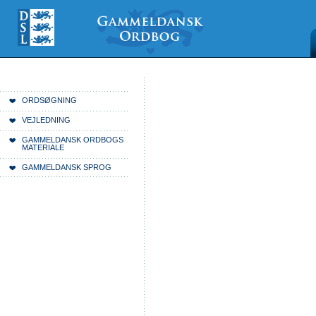
Videre
Mine
Sections
til
værktøjer
indhold
|
Videre
til
menunavigation
Du er her:
Forside
ORDSØGNING
VEJLEDNING
GAMMELDANSK ORDBOGS
MATERIALE
GAMMELDANSK SPROG