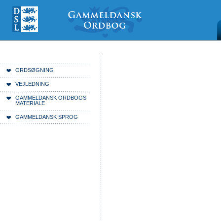
Videre
Mine
Sections
til
værktøjer
indhold
|
Videre
til
menunavigation
Du er her:
Forside
ORDSØGNING
VEJLEDNING
GAMMELDANSK ORDBOGS
MATERIALE
GAMMELDANSK SPROG