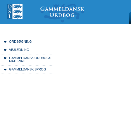
Videre
Mine
Sections
til
værktøjer
indhold
|
Videre
til
menunavigation
Du er her:
Forside
ORDSØGNING
VEJLEDNING
GAMMELDANSK ORDBOGS
MATERIALE
GAMMELDANSK SPROG