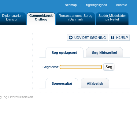
sitemap
|
tilgængelighed
|
kontakt
Diplomatarium
Gammeldansk
Renæssancens Sprog
Studér Middelalder
Danicum
Ordbog
i Danmark
på Nettet
Document
UDVIDET SØGNING
HJÆLP
Buttons
Søg opslagsord
Søg kildeartikel
Søgetekst:
Søgeresultat
Alfabetisk
- og Litteraturselskab
sitemap
tilgængelighed
kontakt