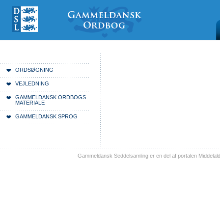
Videre
Mine
Sections
til
værktøjer
indhold
|
Videre
til
menunavigation
Du er her:
Forside
ORDSØGNING
VEJLEDNING
GAMMELDANSK ORDBOGS
MATERIALE
GAMMELDANSK SPROG
Gammeldansk Seddelsamling er en del af portalen Middelal