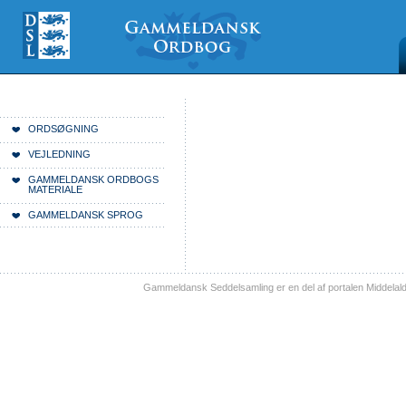
Videre
Mine
Sections
til
værktøjer
indhold
|
Videre
til
menunavigation
Du er her:
Forside
ORDSØGNING
VEJLEDNING
GAMMELDANSK ORDBOGS
MATERIALE
GAMMELDANSK SPROG
Gammeldansk Seddelsamling er en del af portalen Middelal