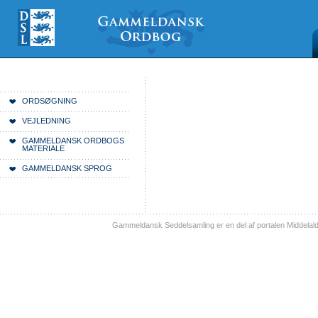
Videre
Mine
Sections
til
værktøjer
indhold
|
Videre
til
menunavigation
Du er her:
Forside
ORDSØGNING
VEJLEDNING
GAMMELDANSK ORDBOGS
MATERIALE
GAMMELDANSK SPROG
Gammeldansk Seddelsamling er en del af portalen Middelal