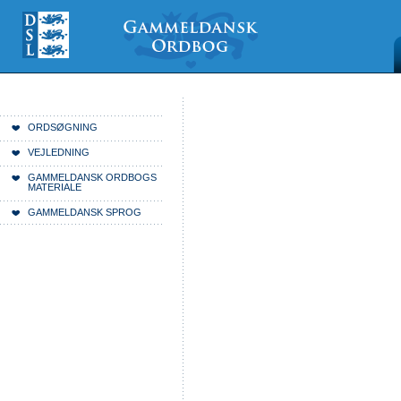
Videre
Mine
Sections
til
værktøjer
indhold
|
Videre
til
menunavigation
Du er her:
Forside
ORDSØGNING
VEJLEDNING
GAMMELDANSK ORDBOGS
MATERIALE
GAMMELDANSK SPROG