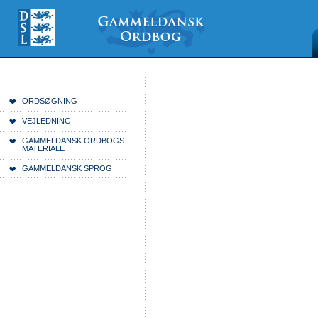
Videre
Mine
Sections
til
værktøjer
indhold
|
Videre
til
menunavigation
Du er her:
Forside
ORDSØGNING
VEJLEDNING
GAMMELDANSK ORDBOGS
MATERIALE
GAMMELDANSK SPROG