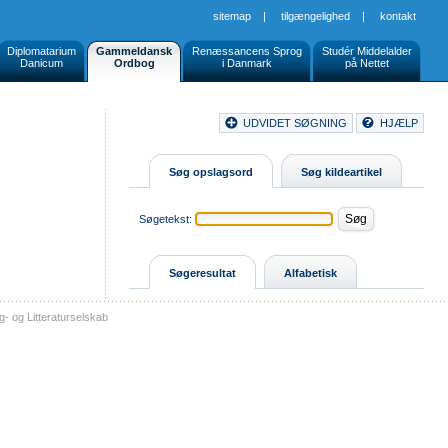
sitemap
|
tilgængelighed
|
kontakt
Diplomatarium
Gammeldansk
Renæssancens Sprog
Studér Middelalder
Danicum
Ordbog
i Danmark
på Nettet
Document
UDVIDET SØGNING
HJÆLP
Buttons
Søg opslagsord
Søg kildeartikel
Søgetekst:
Søgeresultat
Alfabetisk
- og Litteraturselskab
sitemap
tilgængelighed
kontakt