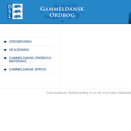
Videre
Mine
Sections
til
værktøjer
indhold
|
Videre
til
menunavigation
Du er her:
Forside
ORDSØGNING
VEJLEDNING
GAMMELDANSK ORDBOGS
MATERIALE
GAMMELDANSK SPROG
Gammeldansk Seddelsamling er en del af portalen Middelal