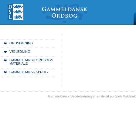
Videre
Mine
Sections
til
værktøjer
indhold
|
Videre
til
menunavigation
Du er her:
Forside
ORDSØGNING
VEJLEDNING
GAMMELDANSK ORDBOGS
MATERIALE
GAMMELDANSK SPROG
Gammeldansk Seddelsamling er en del af portalen Middelal