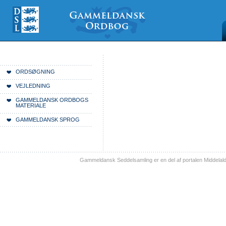
Videre
Mine
Sections
til
værktøjer
indhold
|
Videre
til
menunavigation
Du er her:
Forside
ORDSØGNING
VEJLEDNING
GAMMELDANSK ORDBOGS
MATERIALE
GAMMELDANSK SPROG
Gammeldansk Seddelsamling er en del af portalen Middelal