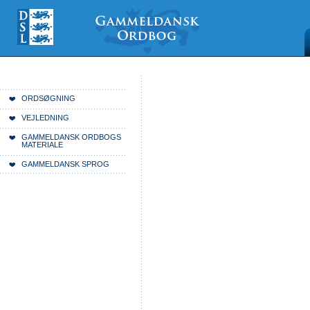
Videre
Mine
Sections
til
værktøjer
indhold
|
Videre
til
menunavigation
Du er her:
Forside
ORDSØGNING
VEJLEDNING
GAMMELDANSK ORDBOGS
MATERIALE
GAMMELDANSK SPROG