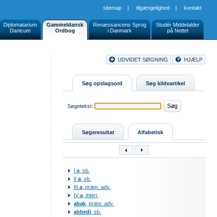
sitemap
|
tilgængelighed
|
kontakt
Diplomatarium
Gammeldansk
Renæssancens Sprog
Studér Middelalder
Danicum
Ordbog
i Danmark
på Nettet
Document
UDVIDET SØGNING
HJÆLP
Buttons
Søg opslagsord
Søg kildeartikel
Søgetekst:
Søgeresultat
Alfabetisk
I
a
, sb.
II
a
, sb.
III
a
, præp. adv.
IV
a
, interj.
abak
, præp. adv.
abbedi
, sb.