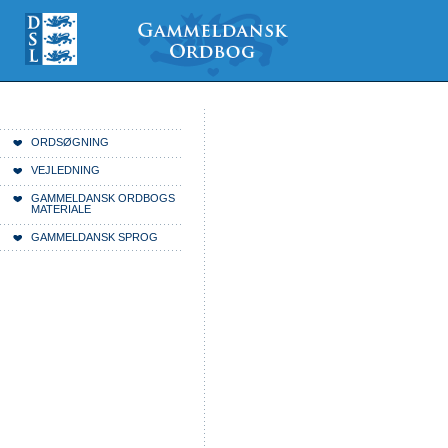
Videre
Mine
Sections
til
værktøjer
indhold
|
Videre
til
menunavigation
Du er her:
Forside
ORDSØGNING
VEJLEDNING
GAMMELDANSK ORDBOGS
MATERIALE
GAMMELDANSK SPROG