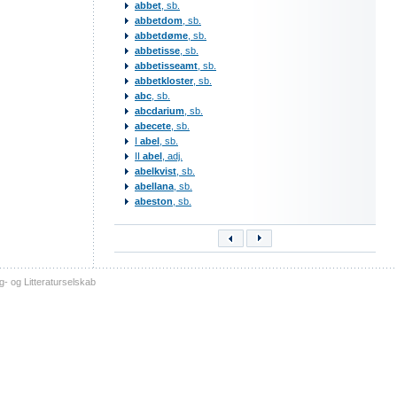
abbet
, sb.
abbetdom
, sb.
abbetdøme
, sb.
abbetisse
, sb.
abbetisseamt
, sb.
abbetkloster
, sb.
abc
, sb.
abcdarium
, sb.
abecete
, sb.
I
abel
, sb.
II
abel
, adj.
abelkvist
, sb.
abellana
, sb.
abeston
, sb.
- og Litteraturselskab
sitemap
tilgængelighed
kontakt