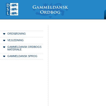
Videre
Mine
Sections
til
værktøjer
indhold
|
Videre
til
menunavigation
Du er her:
Forside
ORDSØGNING
VEJLEDNING
GAMMELDANSK ORDBOGS
MATERIALE
GAMMELDANSK SPROG