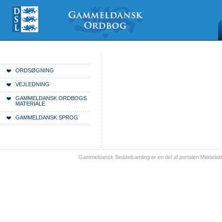
Videre
Mine
Sections
til
værktøjer
indhold
|
Videre
til
menunavigation
Du er her:
Forside
ORDSØGNING
VEJLEDNING
GAMMELDANSK ORDBOGS
MATERIALE
GAMMELDANSK SPROG
Gammeldansk Seddelsamling er en del af portalen Middelal