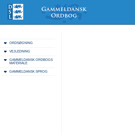
Videre
Mine
Sections
til
værktøjer
indhold
|
Videre
til
menunavigation
Du er her:
Forside
ORDSØGNING
VEJLEDNING
GAMMELDANSK ORDBOGS
MATERIALE
GAMMELDANSK SPROG