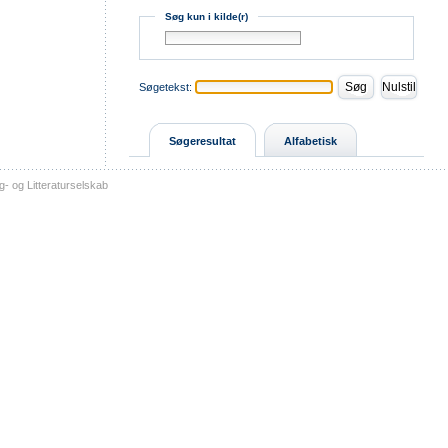
Søg kun i kilde(r)
Søgetekst:
Søgeresultat
Alfabetisk
- og Litteraturselskab
sitemap
tilgængelighed
kontakt