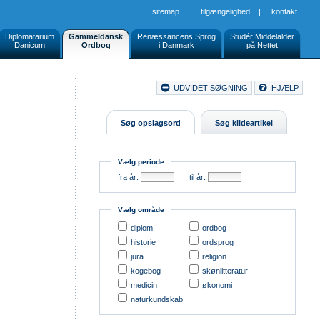
sitemap
|
tilgængelighed
|
kontakt
Diplomatarium
Gammeldansk
Renæssancens Sprog
Studér Middelalder
Danicum
Ordbog
i Danmark
på Nettet
Document
UDVIDET SØGNING
HJÆLP
Buttons
Søg opslagsord
Søg kildeartikel
Vælg periode
fra år:
til år:
Vælg område
diplom
ordbog
historie
ordsprog
jura
religion
kogebog
skønlitteratur
medicin
økonomi
naturkundskab