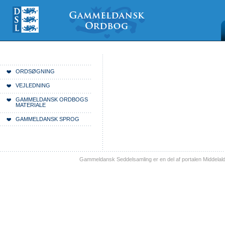
Videre
Mine
Sections
til
værktøjer
indhold
|
Videre
til
menunavigation
Du er her:
Forside
ORDSØGNING
VEJLEDNING
GAMMELDANSK ORDBOGS
MATERIALE
GAMMELDANSK SPROG
Gammeldansk Seddelsamling er en del af portalen Middelal