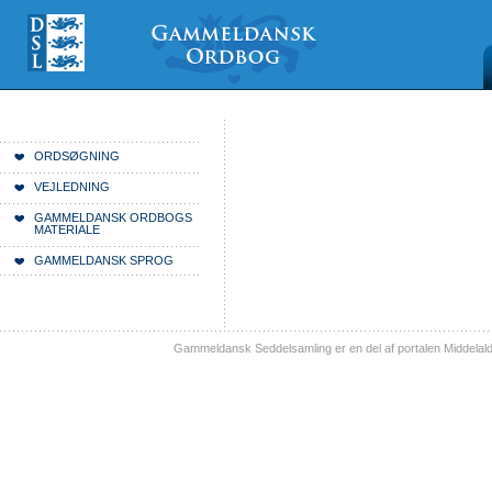
Videre
Mine
Sections
til
værktøjer
indhold
|
Videre
til
menunavigation
Du er her:
Forside
ORDSØGNING
VEJLEDNING
GAMMELDANSK ORDBOGS
MATERIALE
GAMMELDANSK SPROG
Gammeldansk Seddelsamling er en del af portalen Middelal