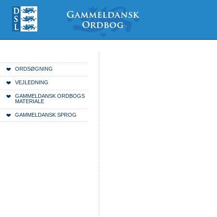
Videre
Mine
Sections
til
værktøjer
indhold
|
Videre
til
menunavigation
Du er her:
Forside
ORDSØGNING
VEJLEDNING
GAMMELDANSK ORDBOGS
MATERIALE
GAMMELDANSK SPROG