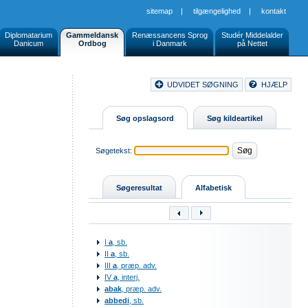
sitemap
|
tilgængelighed
|
kontakt
Diplomatarium
Gammeldansk
Renæssancens Sprog
Studér Middelalder
Danicum
Ordbog
i Danmark
på Nettet
Document
UDVIDET SØGNING
HJÆLP
Buttons
Søg opslagsord
Søg kildeartikel
Søgetekst:
Søgeresultat
Alfabetisk
I
a
, sb.
II
a
, sb.
III
a
, præp. adv.
IV
a
, interj.
abak
, præp. adv.
abbedi
, sb.