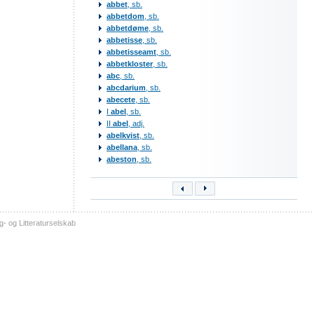
abbet
, sb.
abbetdom
, sb.
abbetdøme
, sb.
abbetisse
, sb.
abbetisseamt
, sb.
abbetkloster
, sb.
abc
, sb.
abcdarium
, sb.
abecete
, sb.
I
abel
, sb.
II
abel
, adj.
abelkvist
, sb.
abellana
, sb.
abeston
, sb.
- og Litteraturselskab
sitemap
tilgængelighed
kontakt