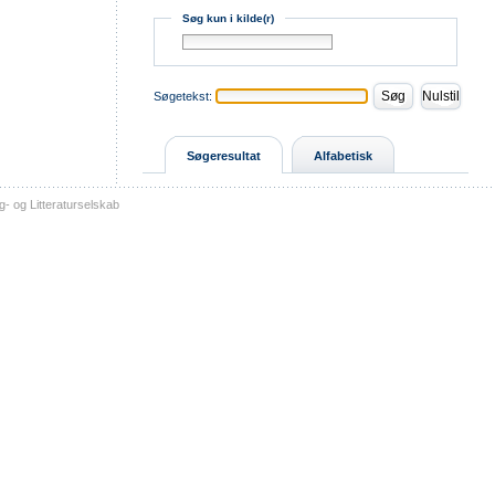
Søg kun i kilde(r)
Søgetekst:
Søgeresultat
Alfabetisk
- og Litteraturselskab
sitemap
tilgængelighed
kontakt