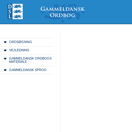
Videre
Mine
Sections
til
værktøjer
indhold
|
Videre
til
menunavigation
Du er her:
Forside
ORDSØGNING
VEJLEDNING
GAMMELDANSK ORDBOGS
MATERIALE
GAMMELDANSK SPROG