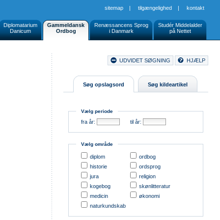
sitemap
|
tilgængelighed
|
kontakt
Diplomatarium
Gammeldansk
Renæssancens Sprog
Studér Middelalder
Danicum
Ordbog
i Danmark
på Nettet
Document
UDVIDET SØGNING
HJÆLP
Buttons
Søg opslagsord
Søg kildeartikel
Vælg periode
fra år:
til år:
Vælg område
diplom
ordbog
historie
ordsprog
jura
religion
kogebog
skønlitteratur
medicin
økonomi
naturkundskab