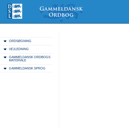
Videre
Mine
Sections
til
værktøjer
indhold
|
Videre
til
menunavigation
Du er her:
Forside
ORDSØGNING
VEJLEDNING
GAMMELDANSK ORDBOGS
MATERIALE
GAMMELDANSK SPROG