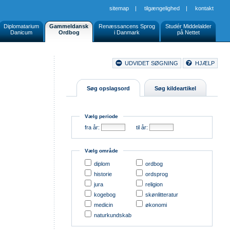
sitemap
|
tilgængelighed
|
kontakt
Diplomatarium
Gammeldansk
Renæssancens Sprog
Studér Middelalder
Danicum
Ordbog
i Danmark
på Nettet
Document
UDVIDET SØGNING
HJÆLP
Buttons
Søg opslagsord
Søg kildeartikel
Vælg periode
fra år:
til år:
Vælg område
diplom
ordbog
historie
ordsprog
jura
religion
kogebog
skønlitteratur
medicin
økonomi
naturkundskab