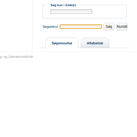
Søg kun i kilde(r)
Søgetekst:
Søgeresultat
Alfabetisk
- og Litteraturselskab
sitemap
tilgængelighed
kontakt