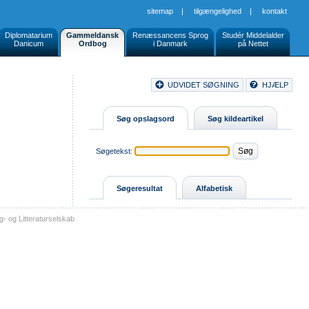
sitemap
|
tilgængelighed
|
kontakt
Diplomatarium
Gammeldansk
Renæssancens Sprog
Studér Middelalder
Danicum
Ordbog
i Danmark
på Nettet
Document
UDVIDET SØGNING
HJÆLP
Buttons
Søg opslagsord
Søg kildeartikel
Søgetekst:
Søgeresultat
Alfabetisk
- og Litteraturselskab
sitemap
tilgængelighed
kontakt