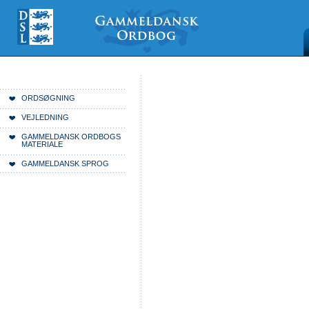
Videre
Mine
Sections
til
værktøjer
indhold
|
Videre
til
menunavigation
Du er her:
Forside
ORDSØGNING
VEJLEDNING
GAMMELDANSK ORDBOGS
MATERIALE
GAMMELDANSK SPROG