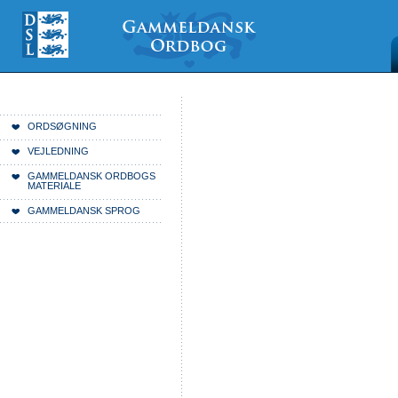
Videre
Mine
Sections
til
værktøjer
indhold
|
Videre
til
menunavigation
Du er her:
Forside
ORDSØGNING
VEJLEDNING
GAMMELDANSK ORDBOGS
MATERIALE
GAMMELDANSK SPROG