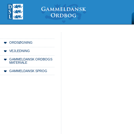
Videre
Mine
Sections
til
værktøjer
indhold
|
Videre
til
menunavigation
Du er her:
Forside
ORDSØGNING
VEJLEDNING
GAMMELDANSK ORDBOGS
MATERIALE
GAMMELDANSK SPROG