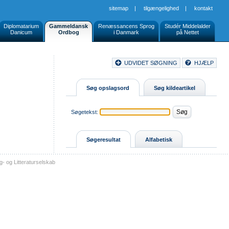
sitemap
|
tilgængelighed
|
kontakt
Diplomatarium
Gammeldansk
Renæssancens Sprog
Studér Middelalder
Danicum
Ordbog
i Danmark
på Nettet
Document
UDVIDET SØGNING
HJÆLP
Buttons
Søg opslagsord
Søg kildeartikel
Søgetekst:
Søgeresultat
Alfabetisk
- og Litteraturselskab
sitemap
tilgængelighed
kontakt