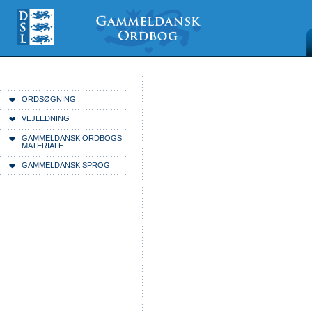
Videre
Mine
Sections
til
værktøjer
indhold
|
Videre
til
menunavigation
Du er her:
Forside
ORDSØGNING
VEJLEDNING
GAMMELDANSK ORDBOGS
MATERIALE
GAMMELDANSK SPROG