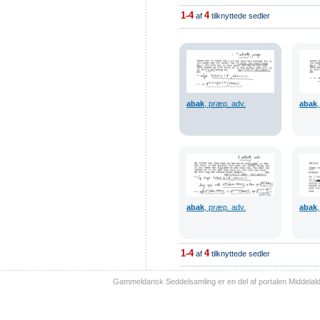
1-4
4
af
tilknyttede sedler
abak
, præp. adv.
abak
abak
, præp. adv.
abak
1-4
4
af
tilknyttede sedler
Gammeldansk Seddelsamling er en del af portalen Middelal