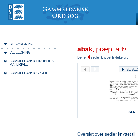
Videre
Mine
Sections
til
værktøjer
indhold
|
Videre
til
menunavigation
Du er her:
Forside
ORDSØGNING
abak
, præp. adv.
VEJLEDNING
4
Der er
sedler knyttet til dette ord
GAMMELDANSK ORDBOGS
MATERIALE
SE SE
GAMMELDANSK SPROG
Kilde:
Oversigt over sedler knyttet til: