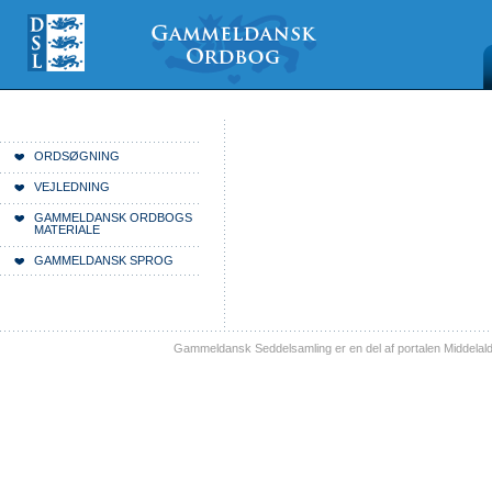
Videre
Mine
Sections
til
værktøjer
indhold
|
Videre
til
menunavigation
Du er her:
Forside
ORDSØGNING
VEJLEDNING
GAMMELDANSK ORDBOGS
MATERIALE
GAMMELDANSK SPROG
Gammeldansk Seddelsamling er en del af portalen Middelal