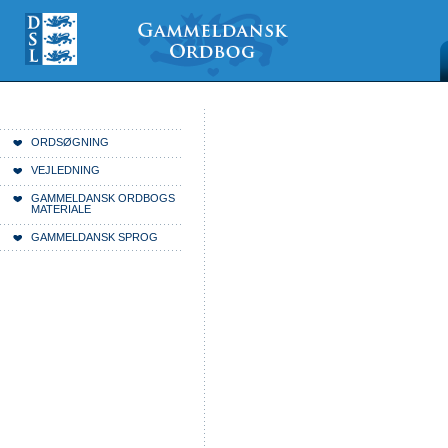
Videre
Mine
Sections
til
værktøjer
indhold
|
Videre
til
menunavigation
Du er her:
Forside
ORDSØGNING
VEJLEDNING
GAMMELDANSK ORDBOGS
MATERIALE
GAMMELDANSK SPROG