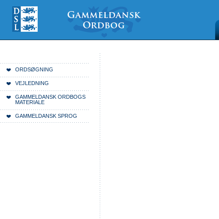
Videre
Mine
Sections
til
værktøjer
indhold
|
Videre
til
menunavigation
Du er her:
Forside
ORDSØGNING
VEJLEDNING
GAMMELDANSK ORDBOGS
MATERIALE
GAMMELDANSK SPROG