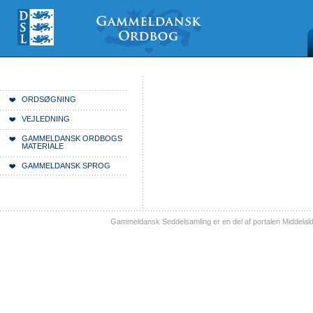
Videre
Mine
Sections
til
værktøjer
indhold
|
Videre
til
menunavigation
Du er her:
Forside
ORDSØGNING
VEJLEDNING
GAMMELDANSK ORDBOGS
MATERIALE
GAMMELDANSK SPROG
Gammeldansk Seddelsamling er en del af portalen Middelal