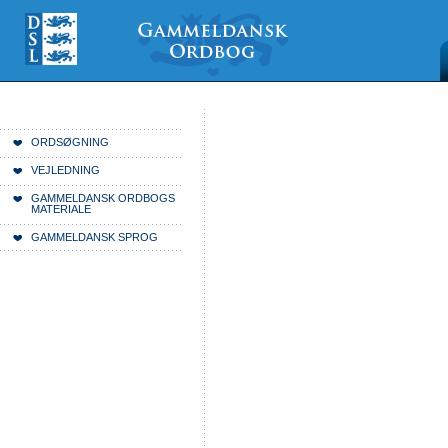
Videre
Mine
Sections
til
værktøjer
indhold
|
Videre
til
menunavigation
Du er her:
Forside
ORDSØGNING
VEJLEDNING
GAMMELDANSK ORDBOGS
MATERIALE
GAMMELDANSK SPROG