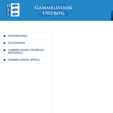
Videre
Mine
Sections
til
værktøjer
indhold
|
Videre
til
menunavigation
Du er her:
Forside
ORDSØGNING
VEJLEDNING
GAMMELDANSK ORDBOGS
MATERIALE
GAMMELDANSK SPROG