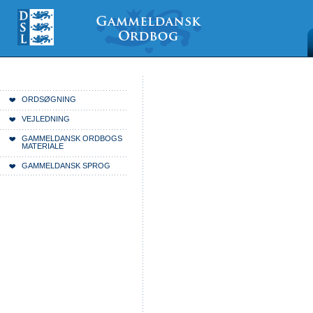
Videre
Mine
Sections
til
værktøjer
indhold
|
Videre
til
menunavigation
Du er her:
Forside
ORDSØGNING
VEJLEDNING
GAMMELDANSK ORDBOGS
MATERIALE
GAMMELDANSK SPROG