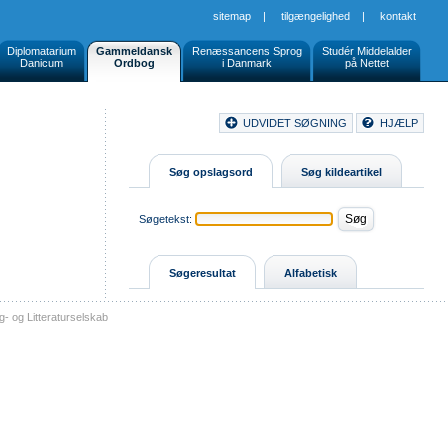
sitemap
|
tilgængelighed
|
kontakt
Diplomatarium
Gammeldansk
Renæssancens Sprog
Studér Middelalder
Danicum
Ordbog
i Danmark
på Nettet
Document
UDVIDET SØGNING
HJÆLP
Buttons
Søg opslagsord
Søg kildeartikel
Søgetekst:
Søgeresultat
Alfabetisk
- og Litteraturselskab
sitemap
tilgængelighed
kontakt