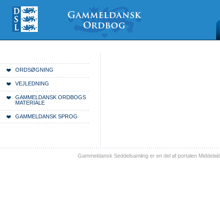
Videre
Mine
Sections
til
værktøjer
indhold
|
Videre
til
menunavigation
Du er her:
Forside
ORDSØGNING
VEJLEDNING
GAMMELDANSK ORDBOGS
MATERIALE
GAMMELDANSK SPROG
Gammeldansk Seddelsamling er en del af portalen Middelal