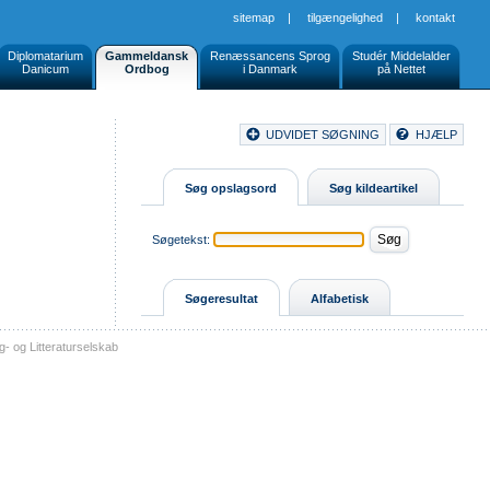
sitemap
|
tilgængelighed
|
kontakt
Diplomatarium
Gammeldansk
Renæssancens Sprog
Studér Middelalder
Danicum
Ordbog
i Danmark
på Nettet
Document
UDVIDET SØGNING
HJÆLP
Buttons
Søg opslagsord
Søg kildeartikel
Søgetekst:
Søgeresultat
Alfabetisk
- og Litteraturselskab
sitemap
tilgængelighed
kontakt