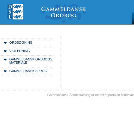
Videre
Mine
Sections
til
værktøjer
indhold
|
Videre
til
menunavigation
Du er her:
Forside
ORDSØGNING
VEJLEDNING
GAMMELDANSK ORDBOGS
MATERIALE
GAMMELDANSK SPROG
Gammeldansk Seddelsamling er en del af portalen Middelal