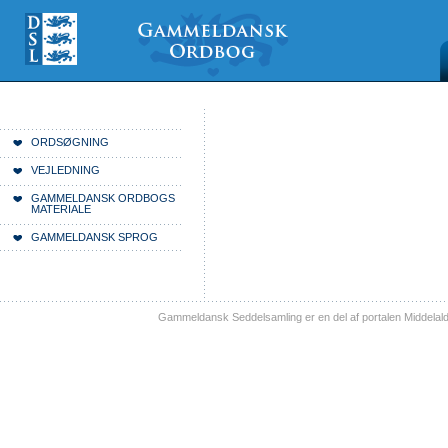
Videre
Mine
Sections
til
værktøjer
indhold
|
Videre
til
menunavigation
Du er her:
Forside
ORDSØGNING
VEJLEDNING
GAMMELDANSK ORDBOGS
MATERIALE
GAMMELDANSK SPROG
Gammeldansk Seddelsamling er en del af portalen Middelal